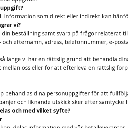
nuppgift?
l information som direkt eller indirekt kan hänför
agrar vi?
din beställning samt svara på frågor relaterat til
n- och efternamn, adress, telefonnummer, e-posta
så länge vi har en rättslig grund att behandla di
et mellan oss eller för att efterleva en rättslig för
 behandlas dina personuppgifter för att fullfölj
njer och liknande utskick sker efter samtycke f
delas och med vilket syfte?
r
öp, delas information med vår betalleverantör. 