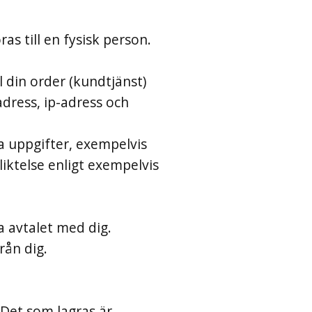
as till en fysisk person.
l din order (kundtjänst)
dress, ip-adress och
na uppgifter, exempelvis
pliktelse enligt exempelvis
a avtalet med dig.
rån dig.
Det som lagras är