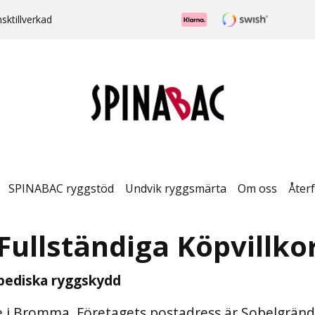
ktillverkad
SPINABAC ryggstöd
Undvik ryggsmärta
Om oss
Återf
Fullständiga Köpvillko
pediska ryggskydd
te i Bromma. Företagets postadress är Sobelgränd