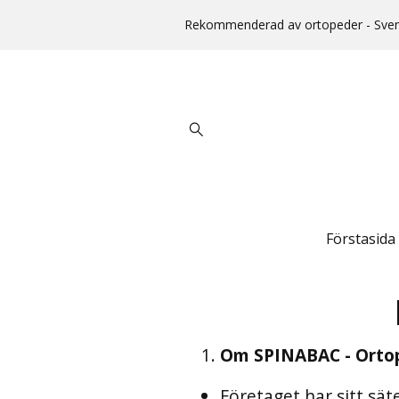
Rekommenderad av ortopeder - Svens
Förstasida
Om SPINABAC - Orto
Företaget har sitt sä