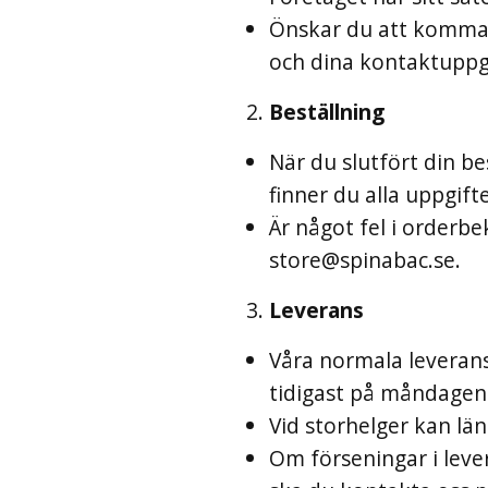
Önskar du att komma i
och dina kontaktuppgi
Beställning
När du slutfört din be
finner du alla uppgift
Är något fel i orderbe
store@spinabac.se
.
Leverans
Våra normala leverans
tidigast på måndagen 
Vid storhelger kan lä
Om förseningar i leve