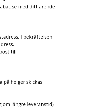
abac.se
med ditt ärende
stadress. I bekräftelsen
adress.
ost till
a på helger skickas
g om längre leveranstid)