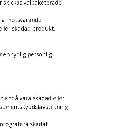
r skickas välpaketerade
umma motsvarande
ller skadad produkt.
r en tydlig personlig
ten ändå vara skadad eller
onsumentskyddslagstiftning
Fotografera skadat