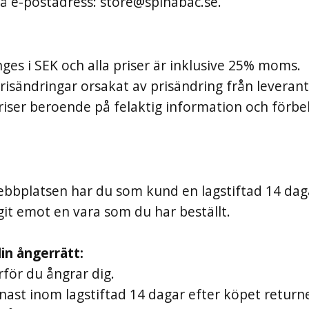
på e-postadress:
store@spinabac.se
.
anges i SEK och alla priser är inklusive 25% moms.
prisändringar orsakat av prisändring från leverantör
riser beroende på felaktig information och förbeh
ebbplatsen har du som kund en lagstiftad 14 dag
git emot en vara som du har beställt.
din ångerrätt:
för du ångrar dig.
nast inom lagstiftad 14 dagar efter köpet returne