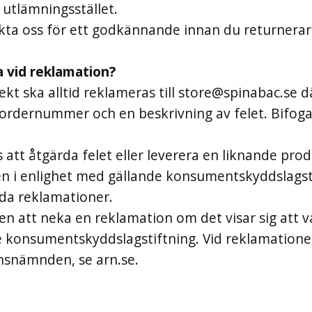
 utlämningsstället.
kta oss för ett godkännande innan du returnerar
a vid reklamation?
ekt ska alltid reklameras till
store@spinabac.se
dä
 ordernummer och en beskrivning av felet. Bifoga
 att åtgärda felet eller leverera en liknande produ
 i enlighet med gällande konsumentskyddslagstif
da reklamationer.
ten att neka en reklamation om det visar sig att va
konsumentskyddslagstiftning. Vid reklamationer fö
snämnden, se arn.se.