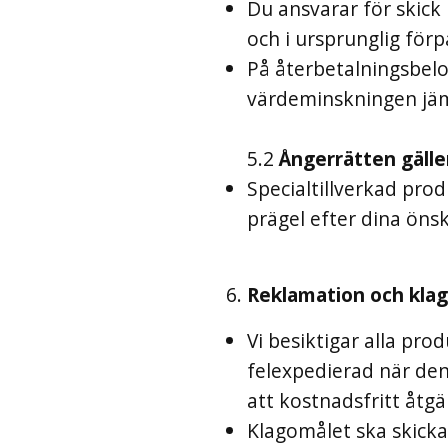
Du ansvarar för skick
och i ursprunglig förp
På återbetalningsbelo
värdeminskningen jäm
5.2
Ångerrätten gäller
Specialtillverkad prod
prägel efter dina öns
Reklamation och kla
Vi besiktigar alla pro
felexpedierad när den
att kostnadsfritt åtgä
Klagomålet ska skicka