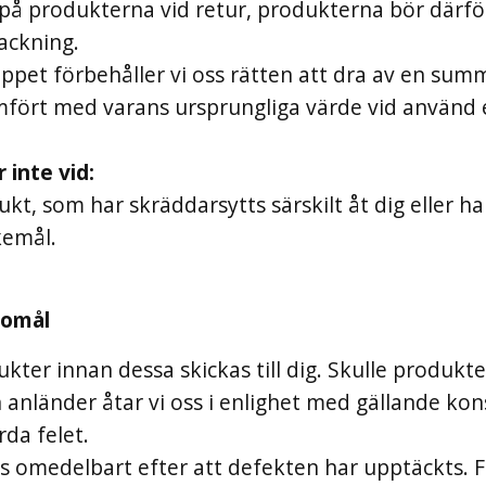
 på produkterna vid retur, produkterna bör därfö
ackning.
ppet förbehåller vi oss rätten att dra av en s
fört med varans ursprungliga värde vid använd e
 inte vid:
ukt, som har skräddarsytts särskilt åt dig eller ha
kemål.
gomål
dukter innan dessa skickas till dig. Skulle produk
 anländer åtar vi oss i enlighet med gällande k
rda felet.
s omedelbart efter att defekten har upptäckts. 