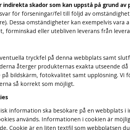
för indirekta skador som kan uppstå på grund av
svar för förseningar/fel till följd av omständighe
e). Dessa omständigheter kan exempelvis vara ar
, förminskad eller utebliven leverans från levera
eventuella tryckfel på denna webbplats samt slutf
ilderna återger produkternas exakta utseende då e
 bildskärm, fotokvalitet samt upplösning. Vi för
rna så korrekt som möjligt.
ies
nisk information ska besökare på en webbplats i i
okies används. Informationen i cookien är möjlig 
e. Cookie är en liten textfil som webbplatsen du